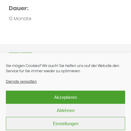
Dauer:
12 Monate
wir sind
Sie mögen Cookies? Wir auch! Sie helfen uns auf der Website den
das hpz
Service für Sie immer wieder zu optimieren.
Dienste verwalten
Heilpädagogisches Zentrum
des Fürstentums Liechtenstein
Akzeptieren
Im Kresta 2, 9494 Schaan
Ablehnen
> +423 237 61 61
> info@hpz.li
Einstellungen