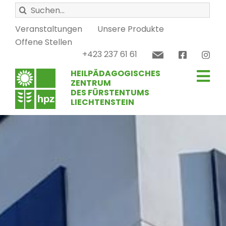
Zum
Suche
Inhalt
nach:
springen
Veranstaltungen
Unsere Produkte
Offene Stellen
+423 237 61 61
HEILPÄDAGOGISCHES
Tog
ZENTRUM
DES FÜRSTENTUMS
LIECHTENSTEIN
Nav
Schule
Therapie
Werkstätten