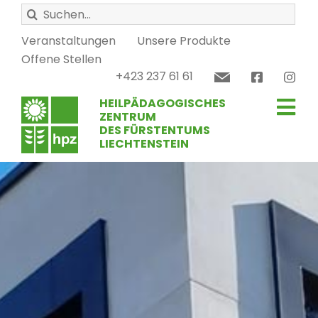
Zum
Suche
Inhalt
nach:
springen
Veranstaltungen
Unsere Produkte
Offene Stellen
+423 237 61 61
HEILPÄDAGOGISCHES
Tog
ZENTRUM
DES FÜRSTENTUMS
LIECHTENSTEIN
Nav
Schule
Therapie
Werkstätten