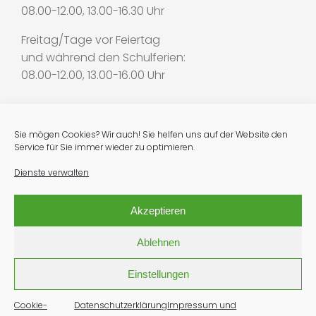
08.00-12.00, 13.00-16.30 Uhr
Freitag/Tage vor Feiertag
und während den Schulferien:
08.00-12.00, 13.00-16.00 Uhr
Organisation
Sie mögen Cookies? Wir auch! Sie helfen uns auf der Website den
Stiftung
Service für Sie immer wieder zu optimieren.
Verein
Dienste verwalten
Spenden
Akzeptieren
Ablehnen
Produkteverkauf
Holzbestellung
Einstellungen
Tisch reservieren
Anfrage Produktion
Cookie-
Datenschutzerklärung
Impressum und