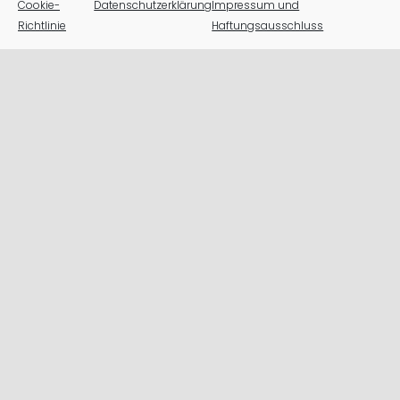
Cookie-
Datenschutzerklärung
Impressum und
Richtlinie
Haftungsausschluss
Heilpädagogisches Zentrum
des Fürstentums Liechtenstein
Im Kresta 2, 9494 Schaan
> +423 237 61 61
> info@hpz.li
Öffnungszeiten Sekretariat
Montag bis Donnerstag:
08.00-12.00, 13.00-16.30 Uhr
Freitag/Tage vor Feiertag
und während den Schulferien:
08.00-12.00, 13.00-16.00 Uhr
Organisation