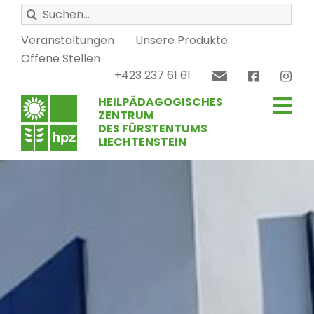
Zum
Suche
Inhalt
nach:
springen
Veranstaltungen
Unsere Produkte
Offene Stellen
+423 237 61 61
HEILPÄDAGOGISCHES
Tog
ZENTRUM
DES FÜRSTENTUMS
LIECHTENSTEIN
Nav
Schule
Therapie
Werkstätten