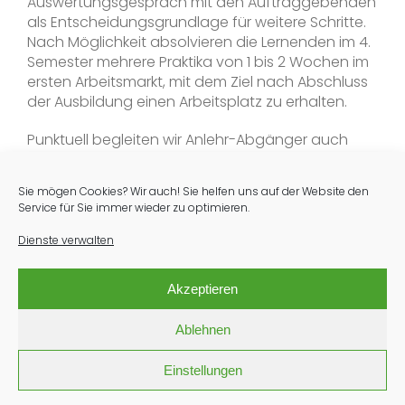
Auswertungsgespräch mit den Auftraggebenden
als Entscheidungsgrundlage für weitere Schritte.
Nach Möglichkeit absolvieren die Lernenden im 4.
Semester mehrere Praktika von 1 bis 2 Wochen im
ersten Arbeitsmarkt, mit dem Ziel nach Abschluss
der Ausbildung einen Arbeitsplatz zu erhalten.
Punktuell begleiten wir Anlehr-Abgänger auch
nach ihrer Ausbildung weiter.
Sie mögen Cookies? Wir auch! Sie helfen uns auf der Website den
Dauer:
Service für Sie immer wieder zu optimieren.
2 Jahre
Dienste verwalten
Akzeptieren
Ablehnen
Einstellungen
wir sind
das hpz